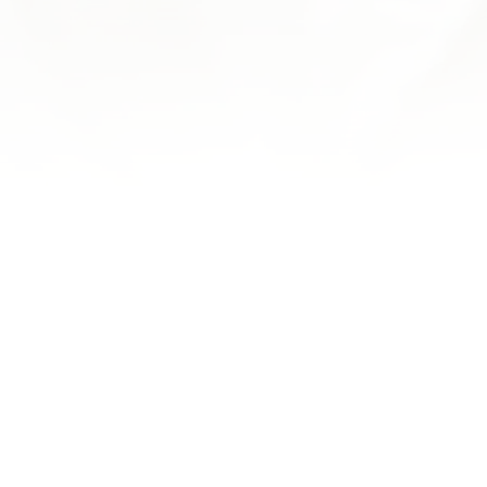
J'apprécie toujours autant leur pâtisserie, bonnes
torches aux marrons, délicieuse forêt noire, éclairs à
l'ananas délicieux... que du bonheur
MARC K.
Découverte ce matin. Petits pains, pâtisseries, confiture
et chocolats. Un délice! Très jolie boutique avec
beaucoup de choix de produits maison de très belle
qualité. Personnel adorable, souriant et poli. La jeune
fille qui nous a servis nous donne vraiment envie de
revenir! Je recommande cette pâtisserie pour tous les
plaisirs et pour des idées cadeaux.