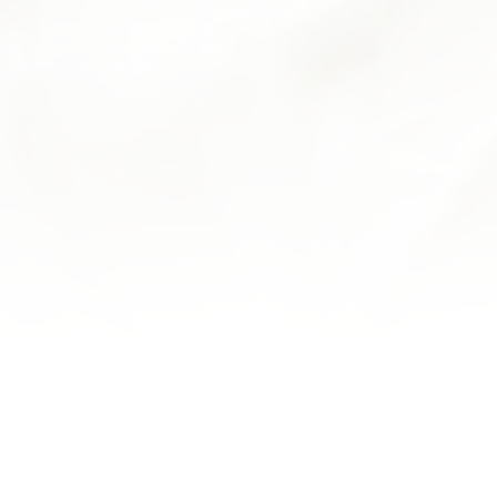
SANDRINE D.
J'apprécie toujours autant leur pâtisserie, bonnes
torches aux marrons, délicieuse forêt noire, éclairs à
l'ananas délicieux... que du bonheur
MARC K.
Découverte ce matin. Petits pains, pâtisseries, confiture
et chocolats. Un délice! Très jolie boutique avec