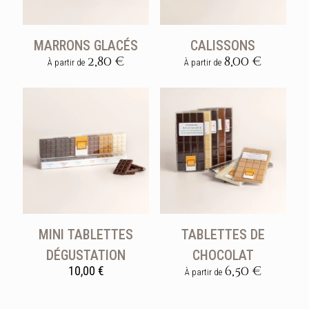
MARRONS GLACÉS
CALISSONS
2,80
€
8,00
€
À partir de
À partir de
Ce
Ce
produit
produit
a
a
plusieurs
plusieurs
variations.
variations.
Les
Les
options
options
peuvent
peuvent
être
être
choisies
choisies
sur
sur
la
la
MINI TABLETTES
TABLETTES DE
page
page
du
du
DÉGUSTATION
CHOCOLAT
produit
produit
6,50
€
10,00
€
À partir de
Ce
produit