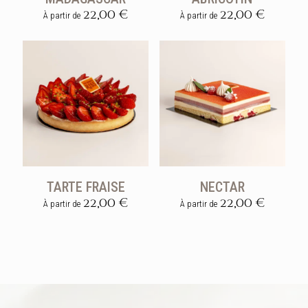
22,00
€
22,00
€
À partir de
À partir de
Ce
Ce
produit
produit
a
a
plusieurs
plusieurs
variations.
variations.
Les
Les
options
options
peuvent
peuvent
être
être
choisies
choisies
sur
sur
la
la
TARTE FRAISE
NECTAR
page
page
22,00
€
22,00
€
du
du
À partir de
À partir de
produit
produit
Ce
Ce
produit
produit
a
a
plusieurs
plusieurs
variations.
variations.
Les
Les
options
options