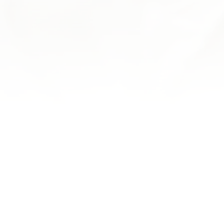
J'apprécie toujours autant leur pâtisserie, bonnes
torches aux marrons, délicieuse forêt noire, éclairs à
l'ananas délicieux... que du bonheur
MARC K.
Découverte ce matin. Petits pains, pâtisseries, confiture
et chocolats. Un délice! Très jolie boutique avec
beaucoup de choix de produits maison de très belle
qualité. Personnel adorable, souriant et poli. La jeune
fille qui nous a servis nous donne vraiment envie de
revenir! Je recommande cette pâtisserie pour tous les