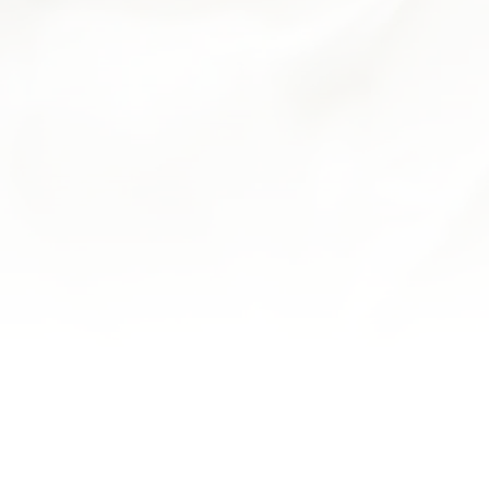
remarquable, a pris du temps pour me donner 
certaines pâtisseries. Et le tout avec le s
SANDRINE D.
J'apprécie toujours autant leur pâtisserie, b
marrons, délicieuse forêt noire, éclairs à l'anana
bonheur
MARC K.