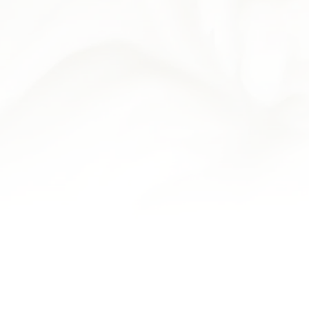
la composition de
ourire bravo.
onnes torches aux
s délicieux... que du