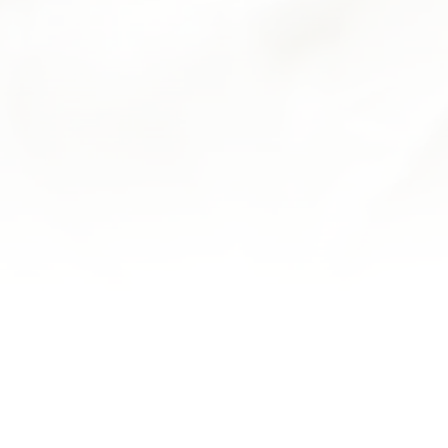
SANDRINE D.
J'apprécie toujours autant leur pâtisserie, bonnes
torches aux marrons, délicieuse forêt noire, éclairs à
l'ananas délicieux... que du bonheur
MARC K.
Découverte ce matin. Petits pains, pâtisseries, confiture
et chocolats. Un délice! Très jolie boutique avec